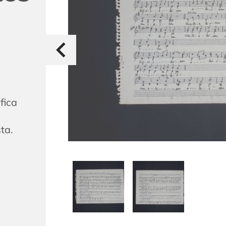
fica
ta.