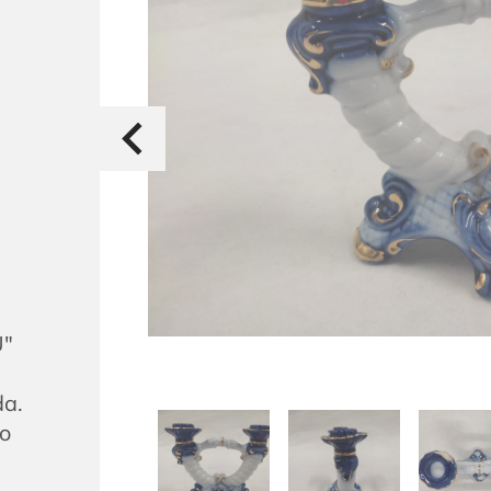
U"
da.
 o