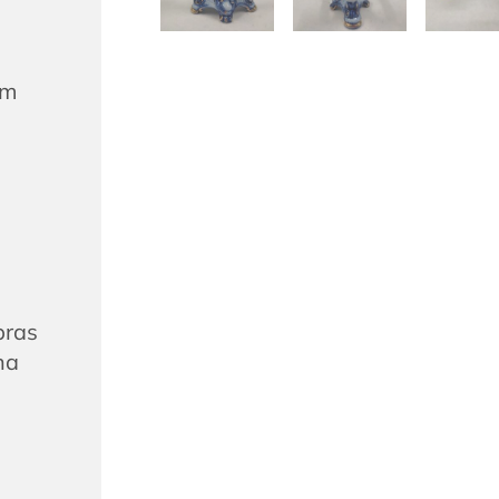
um
bras
na