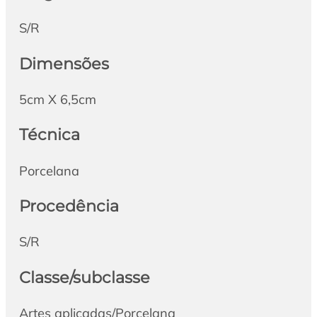
S/R
Dimensões
5cm X 6,5cm
Técnica
Porcelana
Procedência
S/R
Classe/subclasse
Artes aplicadas/Porcelana