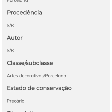
Porcelana
Procedência
S/R
Autor
S/R
Classe/subclasse
Artes decorativas/Porcelana
Estado de conservação
Precário