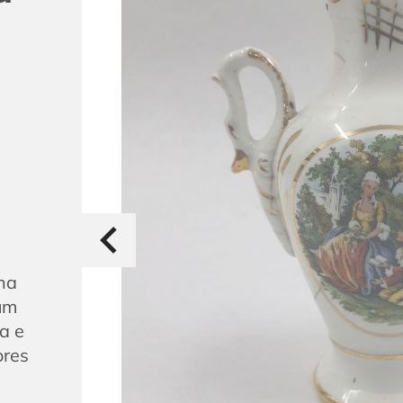
na
um
a e
ores