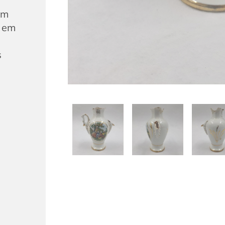
um
o em
s