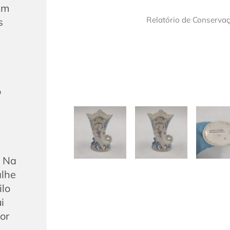
am
Relatório de Conserva
s
o
. Na
alhe
ilo
i
or