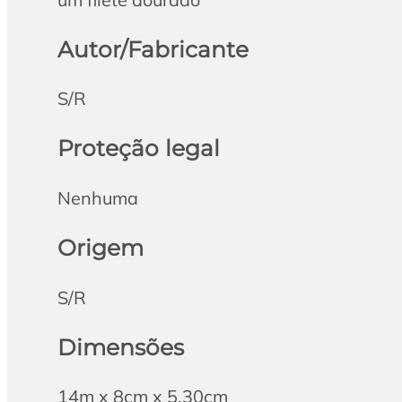
Autor/Fabricante
S/R
Proteção legal
Nenhuma
Origem
S/R
Dimensões
14m x 8cm x 5,30cm