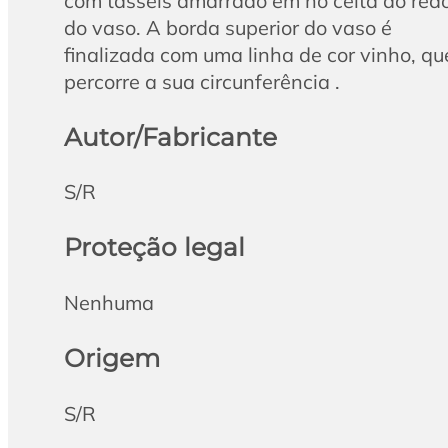
com tasséis amarrado em nó celta ao red
do vaso. A borda superior do vaso é
finalizada com uma linha de cor vinho, qu
percorre a sua circunferência .
Autor/Fabricante
S/R
Proteção legal
Nenhuma
Origem
S/R