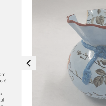
com
o é
a.
ul