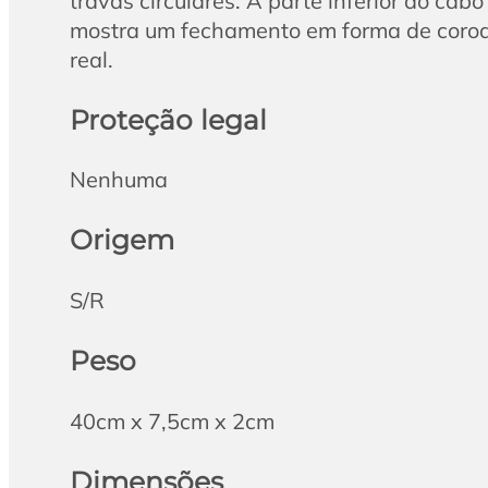
travas circulares. A parte inferior do cabo
mostra um fechamento em forma de coro
real.
Proteção legal
Nenhuma
Origem
S/R
Peso
40cm x 7,5cm x 2cm
Dimensões