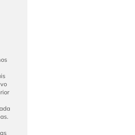
nos
e
is
ivo
rior
jada
as.
das