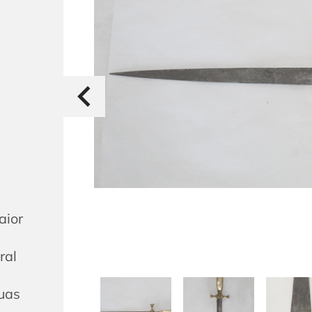
aior
ral
duas