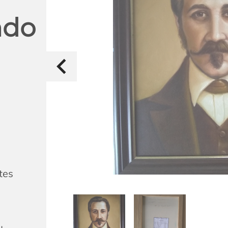
ndo
tes