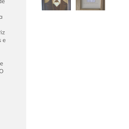
de
a
iz
s e
de
 O