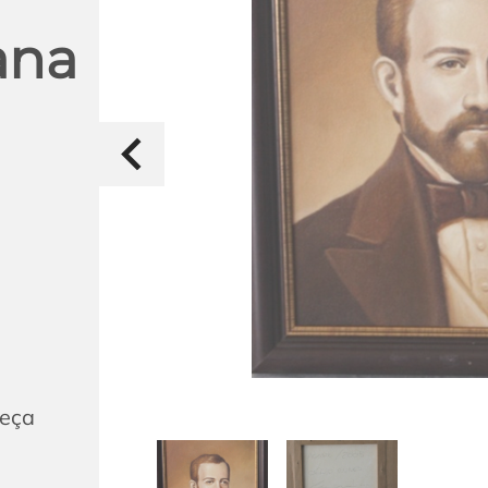
ana
beça