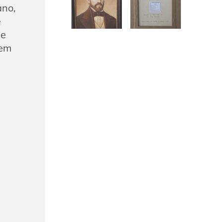
ano,
e
 e
 em