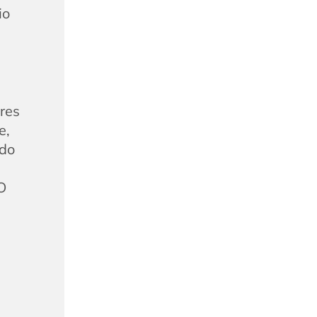
io
ores
e,
ado
 O