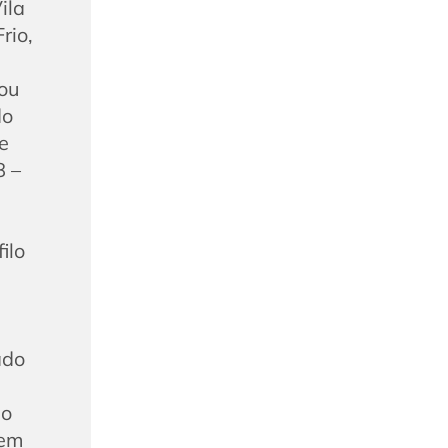
ila
rio,
ou
do
e
8 –
ilo
ado
 o
 em