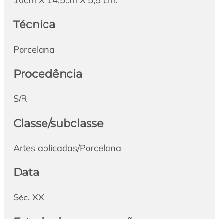
10cm X 14,5cm X 5,5 cm.
Técnica
Porcelana
Procedência
S/R
Classe/subclasse
Artes aplicadas/Porcelana
Data
Séc. XX